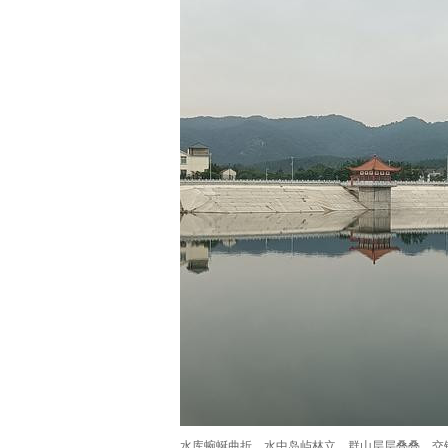
水库蜿蜒曲折，水中岛屿林立，群山层层叠叠，交