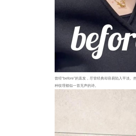
曾经“before”的直发，尽管经典却容易陷入平淡
种纹理都似一首无声的诗。